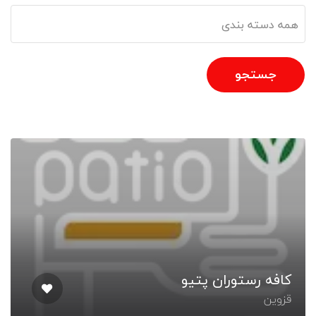
جستجو
کافه رستوران پتیو
قزوین