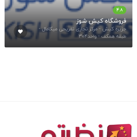
فروشگاه کیش شوز
جزیره کیش - مرکز تجاری تفریحی میکامال -
طبقه همکف - واحد304