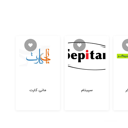
ر
سپیتام
مانی کارت
پ