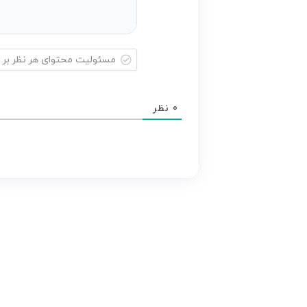
مسئولیت
محتوای
0
نظر
هر
نظر
بر
عهده
نویسنده
آن
است