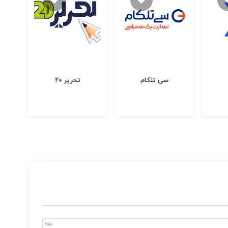
سی تلکام
تحریر ۲۰
650