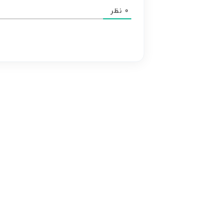
محتوای
0
نظر
هر
نظر
بر
عهده
نویسنده
آن
است