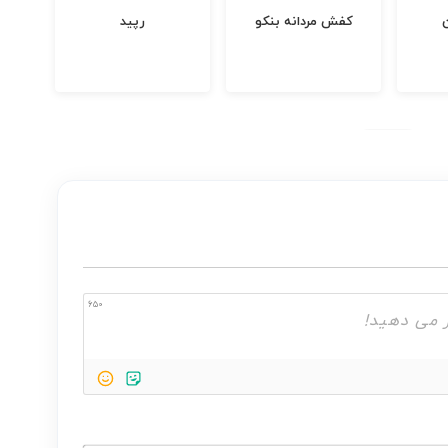
کفش مردانه بنکو
رپید
650