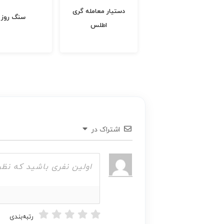
دستیار معامله گری
متال طاها
سنگ روز
اطلس
اشتراک در
رتبه‌بندی