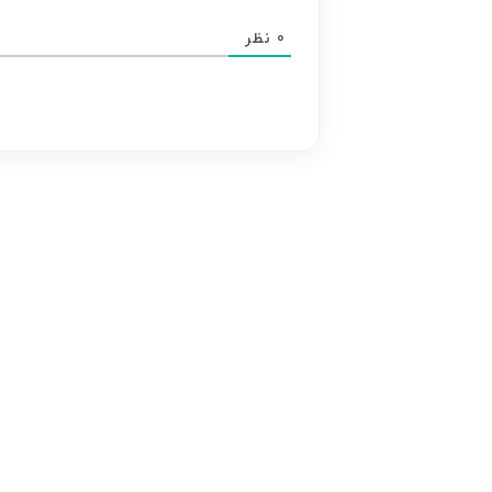
محتوای
0
نظر
هر
نظر
بر
عهده
نویسنده
آن
است