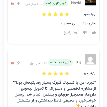
Navid
کاربر تایید شده
1 سال قبل
رتبه‌بندی :
عالی بود مرسی ممنون
پاسخ
0
ژیلا
کاربر تایید شده
1 سال قبل
رتبه‌بندی :
*تجربه من با کلینیک گلبرگ بسیار رضایتبخش بود!**
از مشاورهٔ تخصصی و دلسوزانه تا تحویل بهموقع
داروها، همهچیز حرفهای و بینقص انجام شد. پرسنل
خوشبرخورد و محیطی کاملاً بهداشتی و آرامشبخش
داشتند. ?