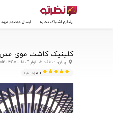
پلتفرم اشتراک تجربه
ارسال موضوع مهما
کلینیک کاشت موی مدرن
تهران، منطقه ۲، بلوار آريافر، P9M4+4CV
5.0
(5 نظر)