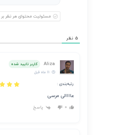
مسئولیت
محتوای
5
نظر
هر
نظر
بر
Aliza
عهده
کاربر تایید شده
نویسنده
11 ماه قبل
آن
رتبه‌بندی :
است
عاااالی مرسی
پاسخ
0