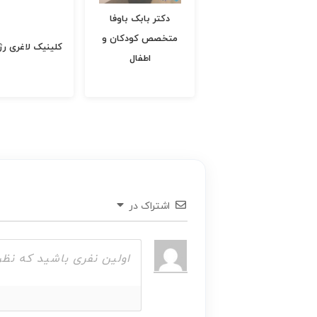
دکتر بابک باوفا
دکتر زینب کنعان
متخصص کودکان و
متخصص زنان، زای
کلینیک لاغری رژیمینو
اطفال
نازایی
اشتراک در