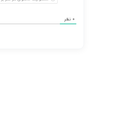
مسئولیت
محتوای
0
نظر
هر
نظر
بر
عهده
نویسنده
آن
است