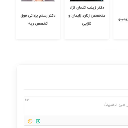
 نژاد
د
مرکز زیبایی الیزه
مان و
دکتر رستم یزدانی فوق
متخ
تخصص ریه
650