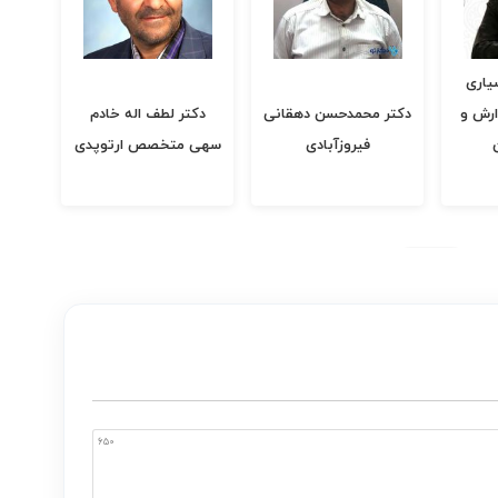
هقانی
دکتر لطف اله خادم
بیمارستان دامپزشکی
کلین
سهی متخصص ارتوپدی
تهران
650