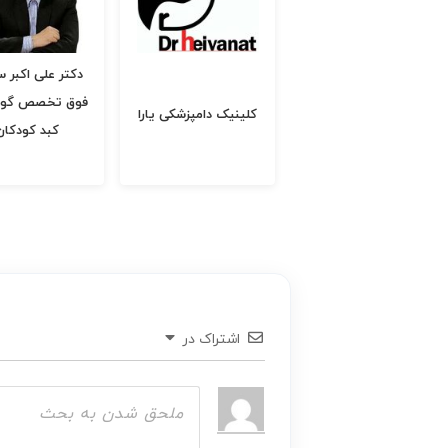
دکتر علی اکبر سیاری
فوق تخصص گوارش و
دکتر محمدحسن د
کلینیک دامپزشکی یارا
کبد کودکان
فیروزآبادی
اشتراک در