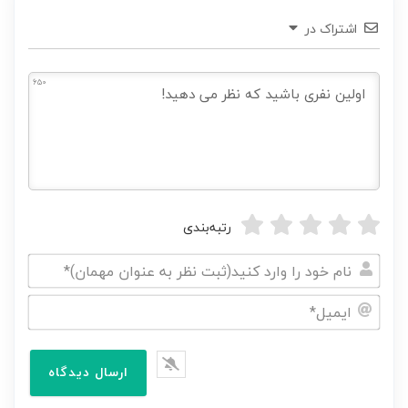
اشتراک در
650
رتبه‌بندی
نام
خود
ایمیل*
را
وارد
کنید(ثبت