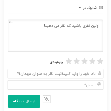
اشتراک در
650
رتبه‌بندی
نام
خود
ایمیل*
را
وارد
کنید(ثبت