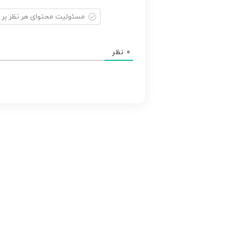
مسئولیت
محتوای
0
نظر
هر
نظر
بر
عهده
نویسنده
آن
است