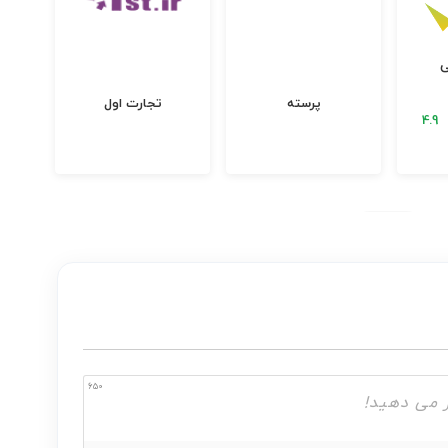
ی
پرسته
تجارت اول
650