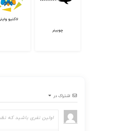
لاکتیو وایت
کالاوما
چوبینر
اشتراک در