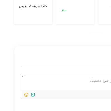
خانه هوشمند ونوس
د
650