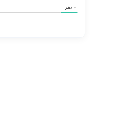
محتوای
0
نظر
هر
نظر
بر
عهده
نویسنده
آن
است