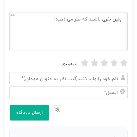
650
رتبه‌بندی
نام
خود
ایمیل*
را
وارد
کنید(ثبت
نظر
به