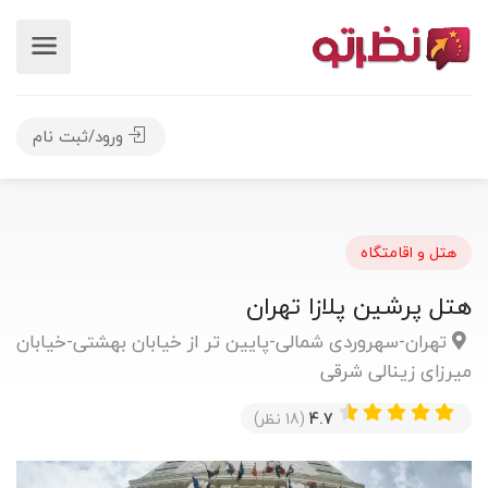
ورود/ثبت نام
هتل و اقامتگاه
هتل پرشین پلازا تهران
تهران-سهروردی شمالی-پایین تر از خیابان بهشتی-خیابان
میرزای زینالی شرقی
4.7
(18 نظر)