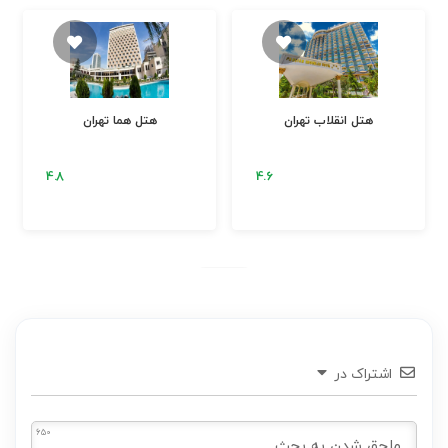
هتل اسپیناس پالاس تهران
هتل استقلال تهران
اشتراک در
650