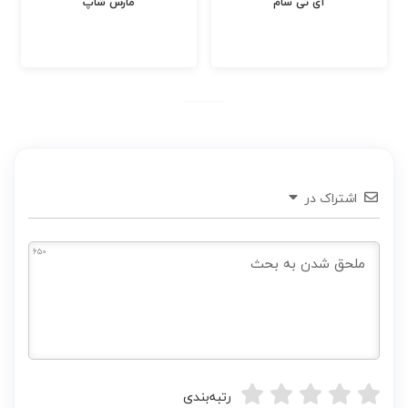
دیجی دو digido
او ام پی فینکس
اشتراک در
650
رتبه‌بندی