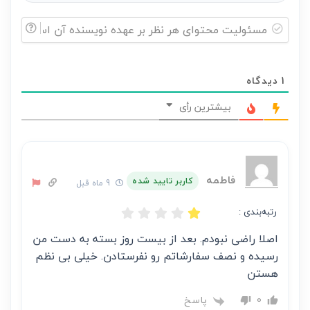
مسئولیت
محتوای
1
دیدگاه
هر
نظر
بیشترین رأی
بر
عهده
نویسنده
آن
فاطمه
کاربر تایید شده
9 ماه قبل
است
رتبه‌بندی :
اصلا راضی نبودم. بعد از بیست روز بسته به دست من
رسیده و نصف سفارشاتم رو نفرستادن. خیلی بی نظم
هستن
پاسخ
0