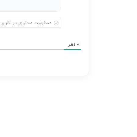
مسئولیت
محتوای
0
نظر
هر
نظر
بر
عهده
نویسنده
آن
است