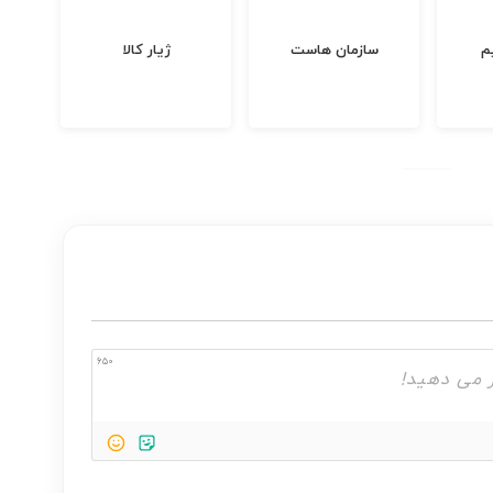
ینگ اف گیم
سازمان هاست
ژیار کالا
650