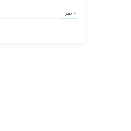
مسئولیت
محتوای
0
نظر
هر
نظر
بر
عهده
نویسنده
آن
است