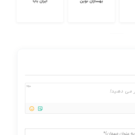
بهسازان نوین
ایران بابا
ق
650