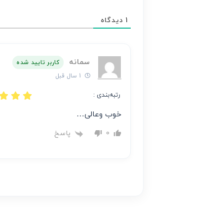
محتوای
1
دیدگاه
هر
نظر
بر
سمانه
عهده
کاربر تایید شده
نویسنده
1 سال قبل
آن
رتبه‌بندی :
است
خوب وعالی…
پاسخ
0