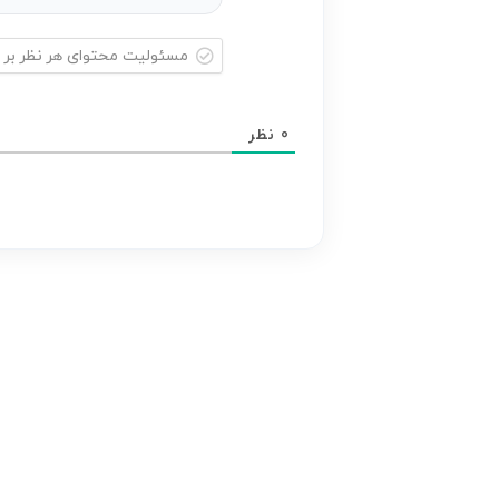
مسئولیت
محتوای
0
نظر
هر
نظر
بر
عهده
نویسنده
آن
است