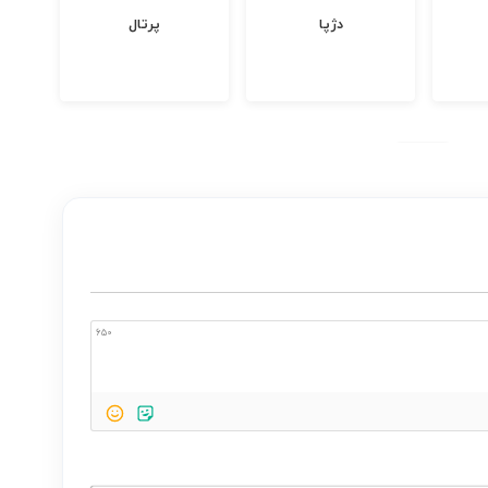
دژپا
پرتال
خان
650