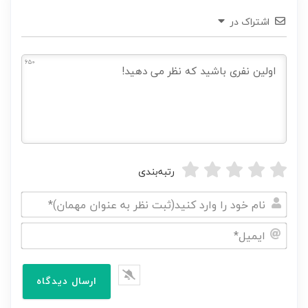
اشتراک در
650
رتبه‌بندی
نام
خود
ایمیل*
را
وارد
کنید(ثبت