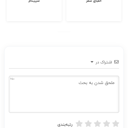
الفبای سفر
سپیتام
اشتراک در
650
رتبه‌بندی