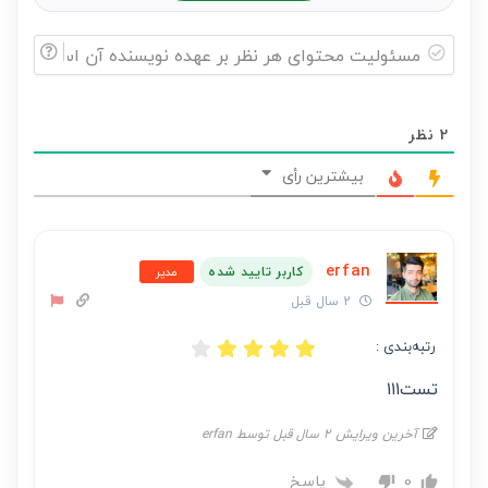
مسئولیت
محتوای
2
نظر
هر
نظر
بیشترین رأی
بر
عهده
نویسنده
erfan
کاربر تایید شده
مدیر
آن
2 سال قبل
است
رتبه‌بندی :
تست۱۱۱
آخرین ویرایش 2 سال قبل توسط erfan
پاسخ
0