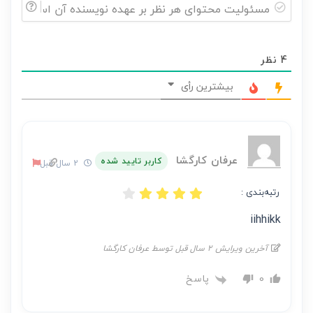
مسئولیت
محتوای
4
نظر
هر
نظر
بیشترین رأی
بر
عهده
نویسنده
آن
عرفان کارگشا
کاربر تایید شده
2 سال قبل
است
رتبه‌بندی :
iihhikk
آخرین ویرایش 2 سال قبل توسط عرفان کارگشا
پاسخ
0