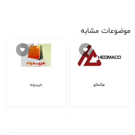
موضوعات مشابه
هگماکو
خریدونه