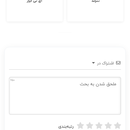
تترلند
آی تی ابزار
اشتراک در
650
رتبه‌بندی