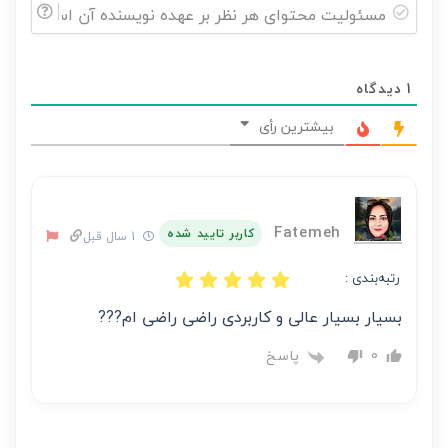
مسئولیت
محتوای
1
دیدگاه
هر
نظر
بیشترین رأی
بر
عهده
نویسنده
آن
Fatemeh
کاربر تایید شده
1 سال قبل
است
رتبه‌بندی :
بسیار بسیار عالی و کاربردی راضی راضی ام???
پاسخ
0