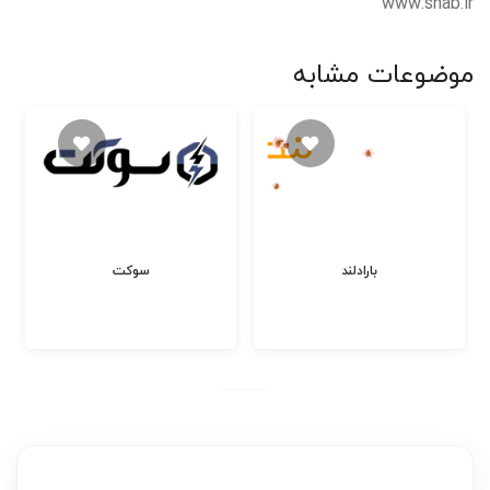
www.shab.ir
موضوعات مشابه
بارادلند
سوکت