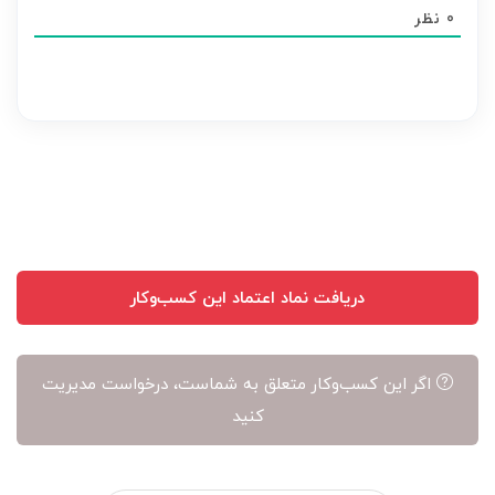
محتوای
0
نظر
هر
نظر
بر
عهده
نویسنده
آن
است
دریافت نماد اعتماد این کسب‌وکار
اگر این کسب‌وکار متعلق به شماست، درخواست مدیریت
کنید