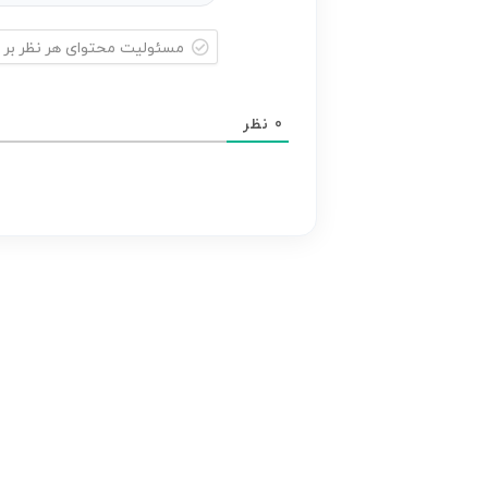
مسئولیت
محتوای
0
نظر
هر
نظر
بر
عهده
نویسنده
آن
است