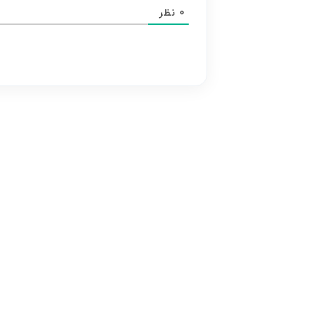
محتوای
0
نظر
هر
نظر
بر
عهده
نویسنده
آن
است