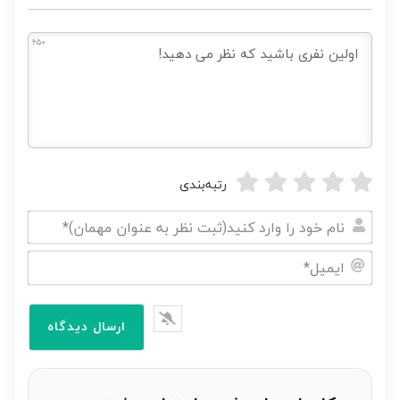
650
رتبه‌بندی
نام
خود
ایمیل*
را
وارد
کنید(ثبت
نظر
به