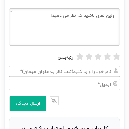
650
رتبه‌بندی
نام
خود
ایمیل*
را
وارد
کنید(ثبت
نظر
به
کاربران وارد شده، اعتبار بیشتری در