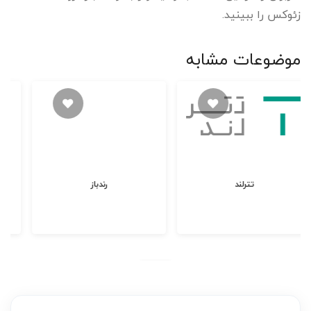
زئوکس را ببینید.
موضوعات مشابه
تی اچ کالا
تترلند