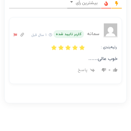
نظر
بیشترین رأی
بر
عهده
نویسنده
آن
سمانه
کاربر تایید شده
1 سال قبل
است
رتبه‌بندی :
خوب عالی……
پاسخ
0