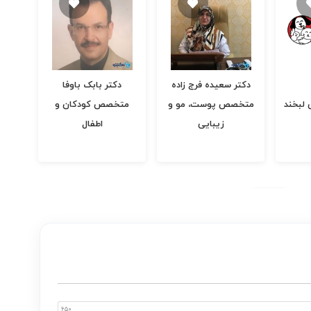
دکتر سعیده فرج زاده
دکتر بابک باوفا
دکت
 لبخند
متخصص پوست، مو و
متخصص کودکان و
پور
زیبایی
اطفال
گوارش
650