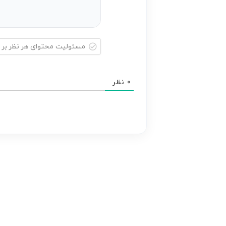
مسئولیت
محتوای
0
نظر
هر
نظر
بر
عهده
نویسنده
آن
است