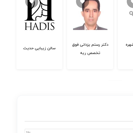
دک
هره
دکتر رستم یزدانی فوق
کازر
سالن زیبایی حدیث
تخصص ریه
650