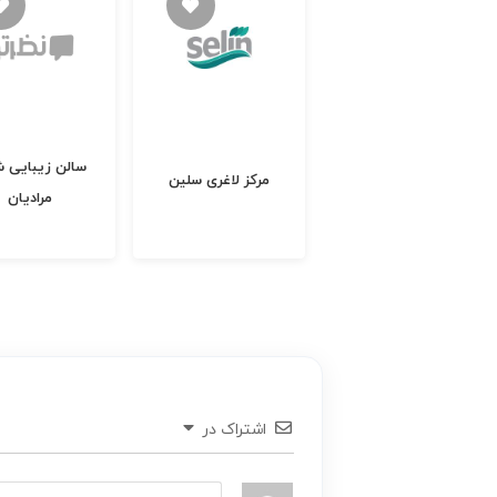
دکتر مریم هاشمی
کازرونی تخصص زنان و
سالن زیبایی ش
مرکز لاغری سلین
زایمان
مرادیان
اشتراک در