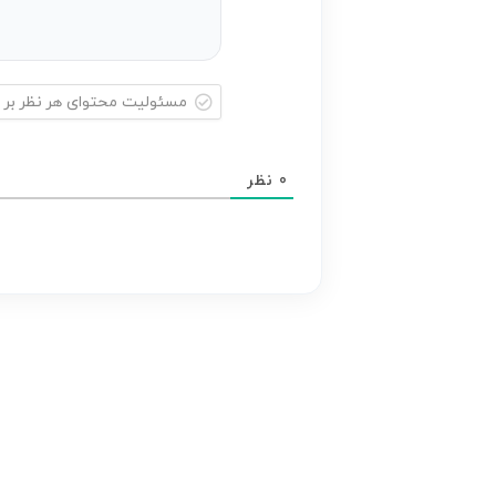
مسئولیت
محتوای
0
نظر
هر
نظر
بر
عهده
نویسنده
آن
است