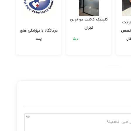
کلینیک کاشت مو نوین
شرکت
دک
تهران
تخصص
درمانگاه دامپزشکی های
کازر
ال
پت
650