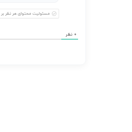
مسئولیت
محتوای
0
نظر
هر
نظر
بر
عهده
نویسنده
آن
است