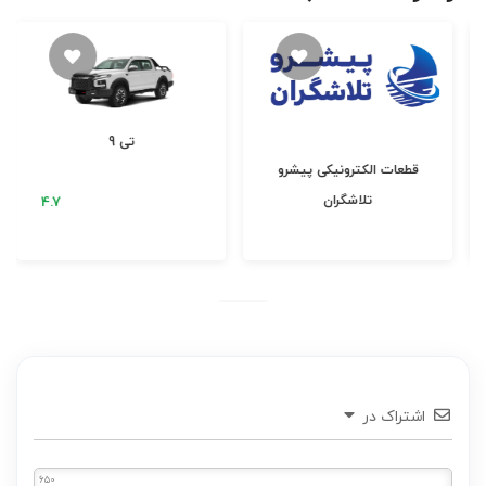
خودروی هایما 7X
خودرو سهند
اشتراک در
650