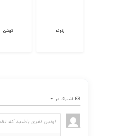
ابزار یراق
زنونه
توشن
اشتراک در