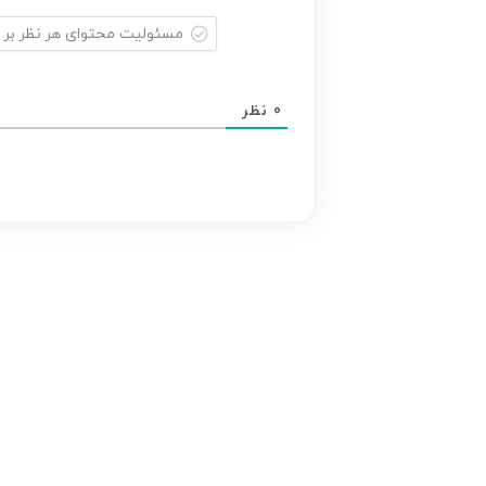
مسئولیت
محتوای
0
نظر
هر
نظر
بر
عهده
نویسنده
آن
است