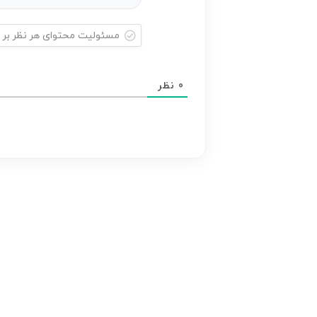
مسئولیت
محتوای
0
نظر
هر
نظر
بر
عهده
نویسنده
آن
است