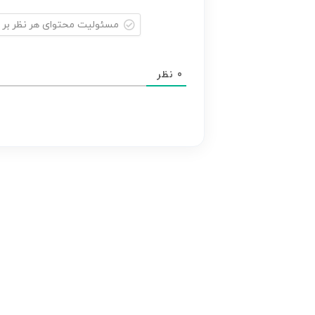
مسئولیت
محتوای
0
نظر
هر
نظر
بر
عهده
نویسنده
آن
است