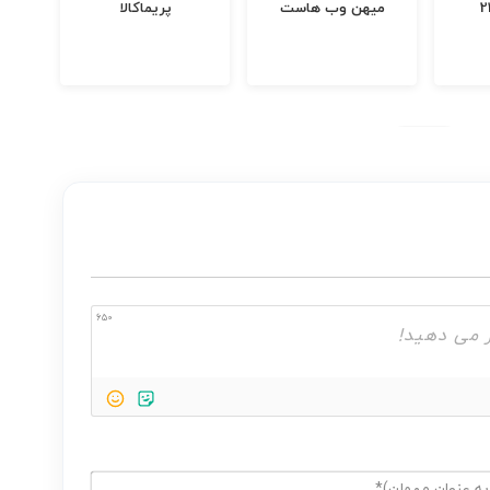
میهن وب هاست
پریما‌کالا
650