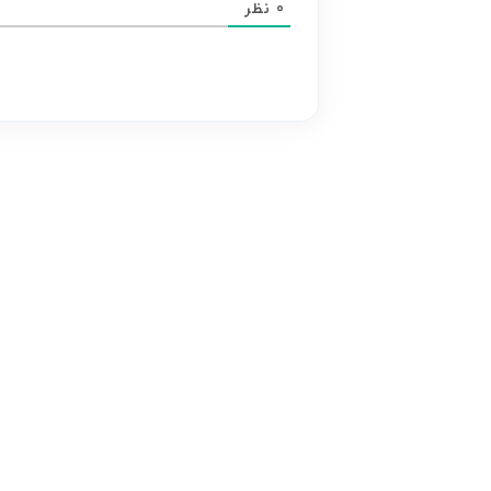
0
نظر
هر
نظر
بر
عهده
نویسنده
آن
است