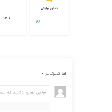
اُکالا
لاکتیو وایتی
زرافزا
اشتراک در