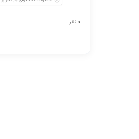
مسئولیت
محتوای
0
نظر
هر
نظر
بر
عهده
نویسنده
آن
است