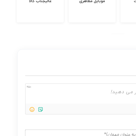
بارجیل
زززاگرس
مارال هاست
650