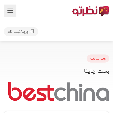
ورود/ثبت نام
وب سایت
بست چاینا