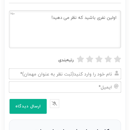
650
رتبه‌بندی
نام
خود
ایمیل*
را
وارد
کنید(ثبت
نظر
به